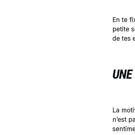
En te f
petite 
de tes e
UNE
La moti
n’est p
sentime