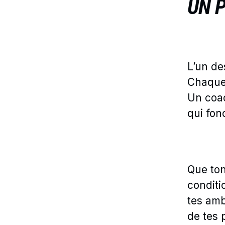
UN 
L’un de
Chaque 
Un coac
qui fon
Que ton
conditi
tes amb
de tes 