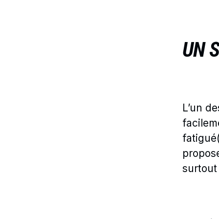
UN 
L’un de
facilem
fatigué
propos
surtout