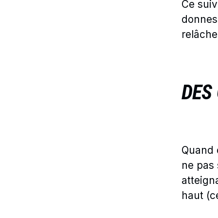
Ce suivi
donnes 
relâche
DES
Quand o
ne pas 
atteign
haut (c