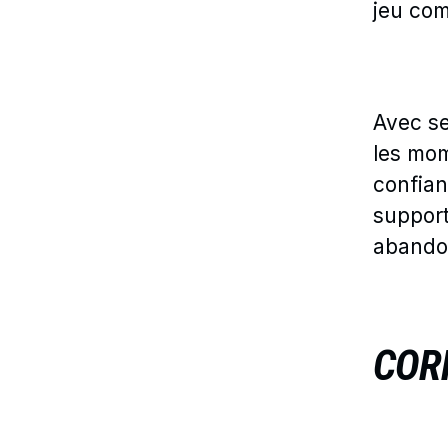
jeu com
Avec se
les mom
confian
support
abando
COR