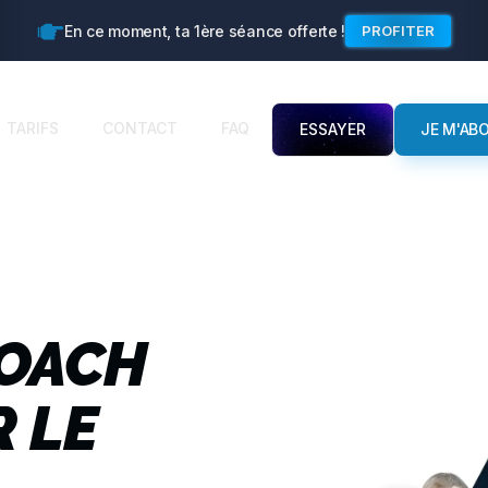
En ce moment, ta 1ère séance offerte !
PROFITER
TARIFS
CONTACT
FAQ
ESSAYER
JE M'AB
OACH
R LE