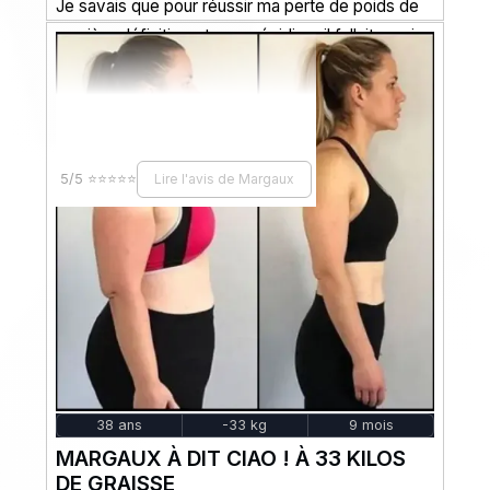
Je savais que pour réussir ma perte de poids de
manière définitive et sans récidive, il fallait que je
me fixe un objectif fort. Alors, j'ai fait...
5/5 ⭐⭐⭐⭐⭐
Lire l'avis de Margaux
38 ans
-33 kg
9 mois
MARGAUX À DIT CIAO ! À 33 KILOS
DE GRAISSE