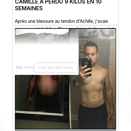
CAMILLE À PERDU 9 KILOS EN 10
SEMAINES
Après une blessure au tendon d'Achille, j'avais
pris pas mal de kilos. Dès que j'ai eu le feu vert du
docteur, j'ai opté pour une solution radicale...
4/5 ⭐⭐⭐⭐
Lire l'avis de Fabien