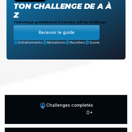
TON CHALLENGE DE A À
Z
Télécharge gratuitement la version .pdf du challenge.
Recevoir le guide
Entraînements
Motiations
Recettes
Suivie
Challenges completés
0
+