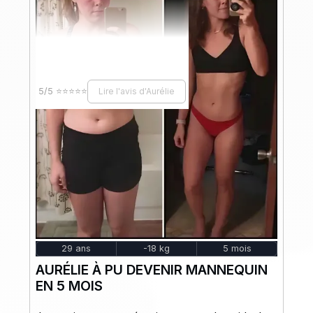
dépensés pour... rien, j'ai décidé d'opter pour...
5/5 ⭐⭐⭐⭐⭐
Lire l'avis d'Aurélie
29 ans
-18 kg
5 mois
AURÉLIE À PU DEVENIR MANNEQUIN
EN 5 MOIS