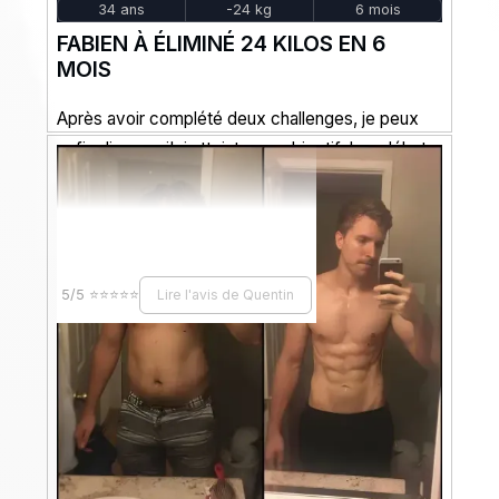
34 ans
-24 kg
6 mois
FABIEN À ÉLIMINÉ 24 KILOS EN 6
MOIS
Après avoir complété deux challenges, je peux
enfin dire que j'ai atteint mon objectif. Les débuts
étaient un enfer pour moi, mais j'ai toujours...
5/5 ⭐⭐⭐⭐⭐
Lire l'avis de Quentin