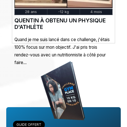
28 ans
-12 kg
4 mois
QUENTIN À OBTENU UN PHYSIQUE
D'ATHLÈTE
Quand je me suis lancé dans ce challenge, j'étais
100% focus sur mon objectif. J'ai pris trois
Suivant
rendez-vous avec un nutritionniste à côté pour
faire...
GUIDE OFFERT