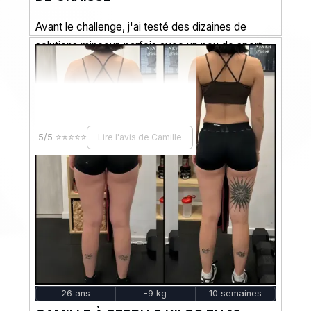
Avant le challenge, j'ai testé des dizaines de
solutions minceur, parfois avec un peu de sport,
d'autres fois sans rien faire, juste en utilisant...
5/5 ⭐⭐⭐⭐⭐
Lire l'avis de Camille
26 ans
-9 kg
10 semaines